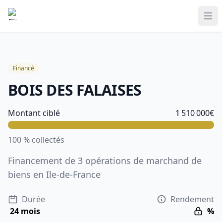
Ope
Financé
BOIS DES FALAISES
Information sur le projet
Montant ciblé
1 510 000
€
100
% collectés
Financement de 3 opérations de marchand de
biens en Ile-de-France
Durée
Rendement
24 mois
%