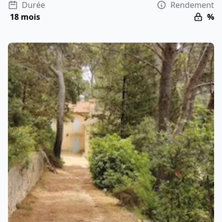
Durée
Rendement
18 mois
%