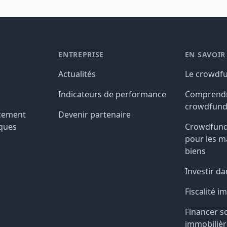
ENTREPRISE
EN SAVOIR
Actualités
Le crowdf
Indicateurs de performance
Comprendr
crowdfund
ncement
Devenir partenaire
sques
Crowdfund
pour les 
biens
Investir da
Fiscalité i
Financer s
immobilièr