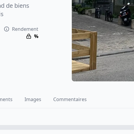
d de biens
is
Rendement
%
ments
Images
Commentaires