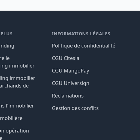
 PLUS
INFORMATIONS LÉGALES
unding
Politique de confidentialité
e le
CGU Citesia
ing immobilier
CGU MangoPay
ing immobilier
CGU Universign
marchands de
Réclamations
ns l'immobilier
Gestion des conflits
mmobilière
on opération
e