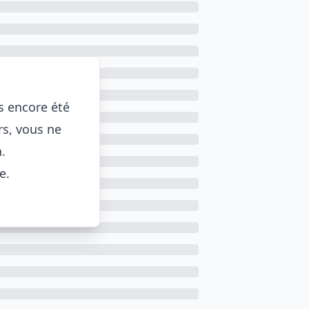
as encore été
rs, vous ne
.
e.